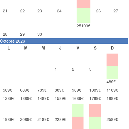
21
22
23
24
26
27
25
109€
28
29
30
Octobre 2026
L
M
M
J
V
S
D
1
2
3
4
89€
5
89€
6
89€
7
89€
8
89€
9
89€
10
89€
11
89€
12
89€
13
89€
14
89€
15
89€
16
89€
17
89€
18
89€
19
89€
20
89€
21
89€
22
89€
25
89€