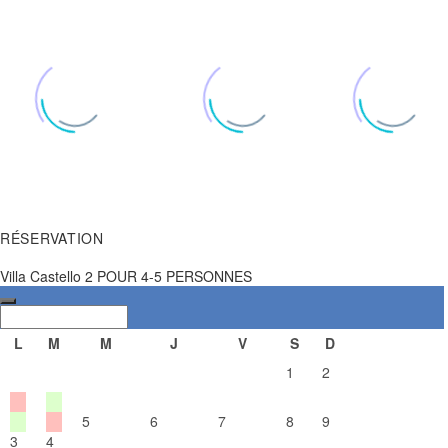
RÉSERVATION
0
0
0
MAR / AVR / MAI
JUN / JUL / AOÛ / SEP
OCT / NOV
Villa Castello 2 POUR 4-5 PERSONNES
L
M
M
J
V
S
D
1
2
5
6
7
8
9
3
4