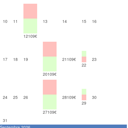
10
11
13
14
15
16
12
109€
17
18
19
21
109€
23
22
20
109€
24
25
26
28
109€
30
29
27
109€
31
Septembre 2026