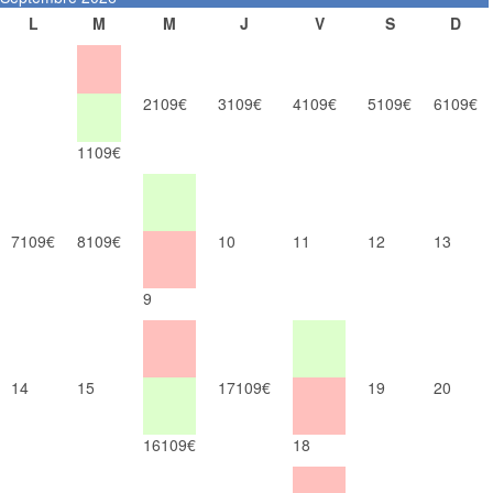
L
M
M
J
V
S
D
2
109€
3
109€
4
109€
5
109€
6
109€
1
109€
7
109€
8
109€
10
11
12
13
9
14
15
17
109€
19
20
16
109€
18